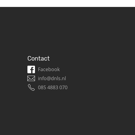
Contact
Facebook
info@dnls.nl
085 4883 070