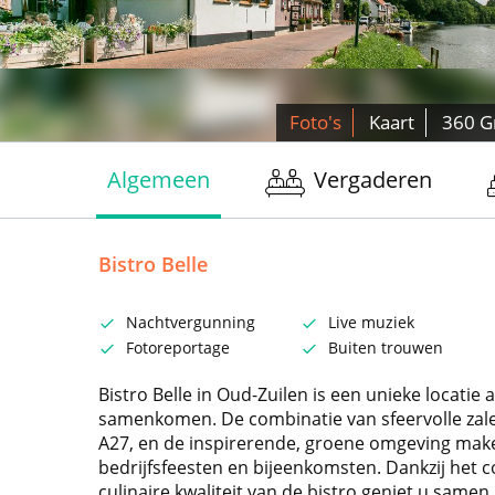
Foto's
Kaart
360 G
Algemeen
Vergaderen
Bistro Belle
Nachtvergunning
Live muziek
Fotoreportage
Buiten trouwen
Bistro Belle in Oud-Zuilen is een unieke locatie 
samenkomen. De combinatie van sfeervolle zale
A27, en de inspirerende, groene omgeving make
bedrijfsfeesten en bijeenkomsten. Dankzij het 
culinaire kwaliteit van de bistro geniet u same