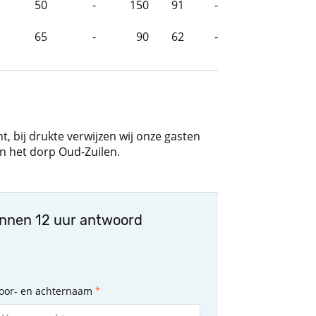
50
-
150
91
-
65
-
90
62
-
t, bij drukte verwijzen wij onze gasten
n het dorp Oud-Zuilen.
innen 12 uur antwoord
oor- en achternaam