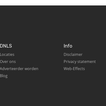
DNLS
Info
Locaties
Disclaimer
Over ons
Privacy statement
Adverteerder worden
Web-Effects
Blog