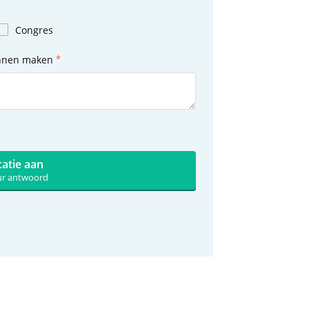
Congres
unnen maken
catie aan
uur antwoord