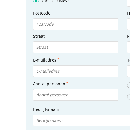
Dhr
Mevr
Postcode
H
Straat
P
E-mailadres
T
Aantal personen
Bedrijfsnaam