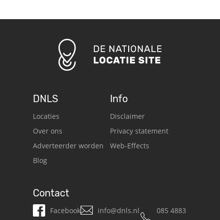
DNLS
Info
Locaties
Disclaimer
Over ons
Privacy statement
Adverteerder worden
Web-Effects
Blog
Contact
Facebook
info@dnls.nl
085 4883