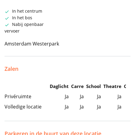
In het centrum
In het bos
Nabij openbaar
vervoer
Amsterdam Westerpark
Zalen
Daglicht
Carre
School
Theatre
Caba
Privéruimte
Ja
Ja
Ja
Ja
Volledige locatie
Ja
Ja
Ja
Ja
Parkeren in de buurt van deze locatie