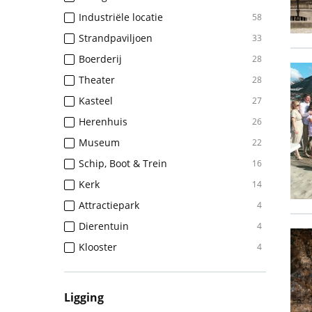
Industriële locatie
58
Strandpaviljoen
33
Boerderij
28
Theater
28
Kasteel
27
Herenhuis
26
Museum
22
Schip, Boot & Trein
16
Kerk
14
Attractiepark
4
Dierentuin
4
Klooster
4
Ligging