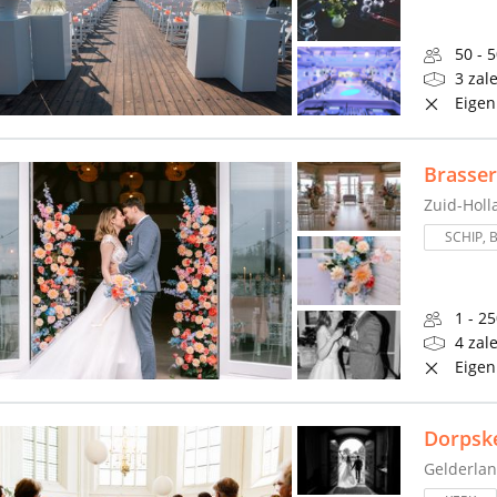
50 - 
3 zal
Eigen
Brasser
Zuid-Holl
SCHIP, 
1 - 2
4 zal
Eigen
Dorpsk
Gelderla