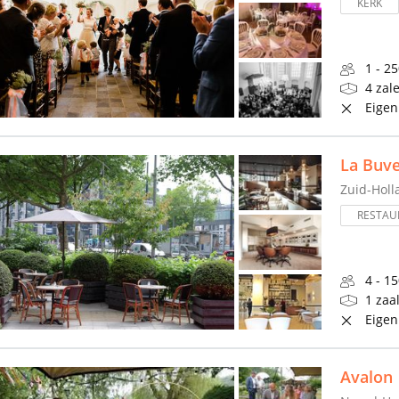
KERK
1 - 2
4 zal
Eigen
La Buve
Zuid-Holl
RESTAU
4 - 1
1 zaa
Eigen
Avalon