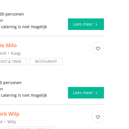
500 personen
en
Lees meer
 catering is niet mogelijk
ie Milo
and
Kaag
BOOT & TREIN
RESTAURANT
50 personen
en
Lees meer
 catering is niet mogelijk
erk Wilp
nd
Wilp