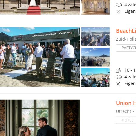
4 zal
Eigen
BeachL
Zuid-Holl
PARTYC
10 - 
4 zal
Eigen
Union 
Utrecht
HOTEL