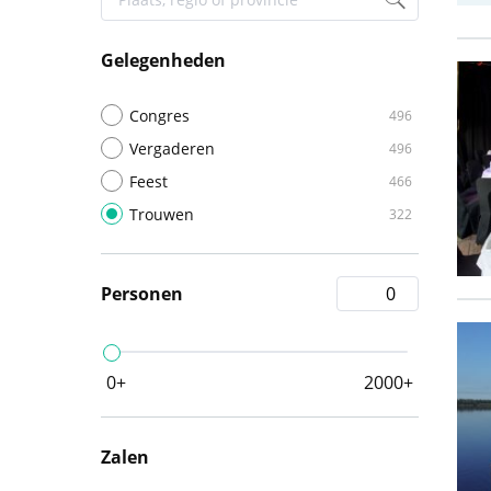
Gelegenheden
Congres
496
Vergaderen
496
Feest
466
Trouwen
322
Personen
0+
2000+
Zalen