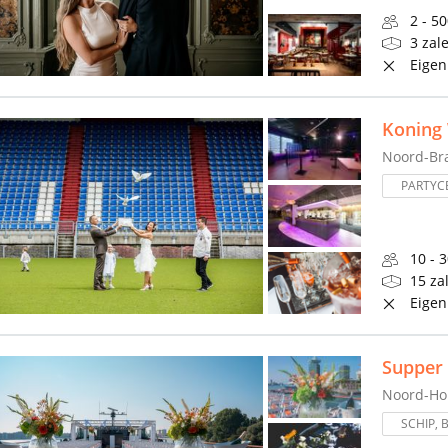
2 - 5
3 zal
Eigen
Koning 
Noord-Br
PARTYC
10 - 
15 za
Eigen
Supper 
Noord-Ho
SCHIP, 