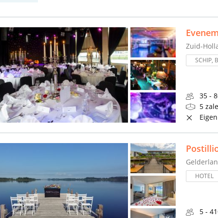
Evenem
Zuid-Holl
SCHIP, 
35 - 
5 zal
Eigen
Postill
Gelderla
HOTEL
5 - 4