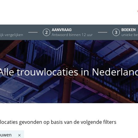
AANVRAAG
BOEKEN
2
3
jk vergelijken
Antwoord binnen 12 uur
unieke be
Alle trouwlocaties in Nederlan
 locaties gevonden
op basis van de volgende filters
ouwen