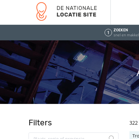
ZOEKEN
1
snel en makkeli
Filters
322
Tr