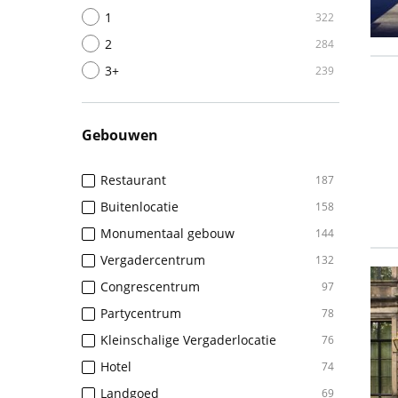
1
322
2
284
3+
239
Gebouwen
Restaurant
187
Buitenlocatie
158
Monumentaal gebouw
144
Vergadercentrum
132
Congrescentrum
97
Partycentrum
78
Kleinschalige Vergaderlocatie
76
Hotel
74
Landgoed
69