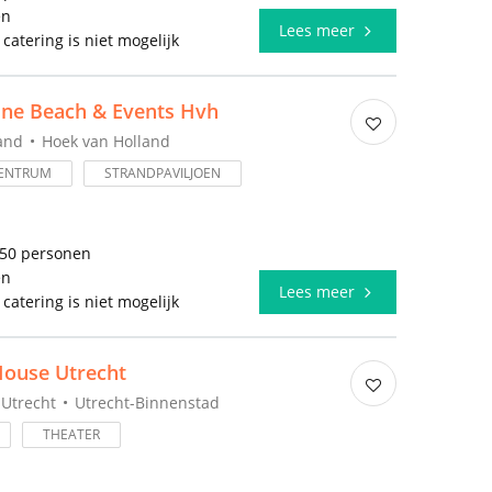
en
Lees meer
 catering is niet mogelijk
ine Beach & Events Hvh
and
Hoek van Holland
ENTRUM
STRANDPAVILJOEN
150 personen
en
Lees meer
 catering is niet mogelijk
House Utrecht
Utrecht
Utrecht-Binnenstad
THEATER