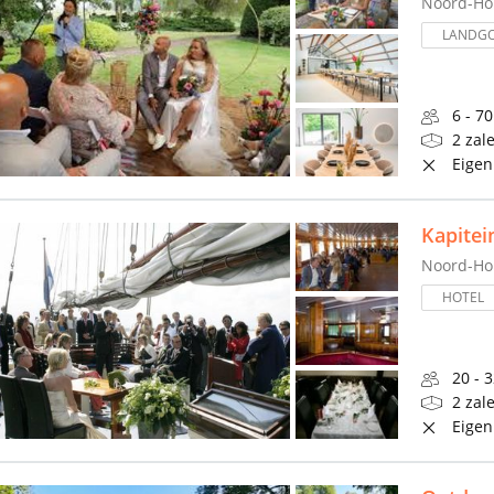
Noord-Ho
LANDG
6 - 7
2 zal
Eigen
Kapitei
Noord-Ho
HOTEL
20 - 
2 zal
Eigen