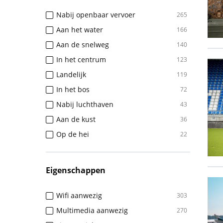
Nabij openbaar vervoer
265
Aan het water
166
Aan de snelweg
140
In het centrum
123
Landelijk
119
In het bos
72
Nabij luchthaven
43
Aan de kust
36
Op de hei
22
Eigenschappen
Wifi aanwezig
303
Multimedia aanwezig
270