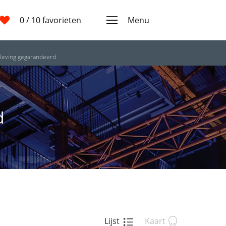
0
/ 10 favorieten
Menu
leving gegarandeerd
d
Lijst
Kaart