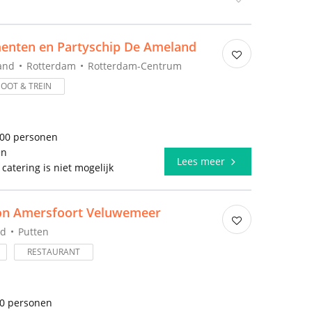
enten en Partyschip De Ameland
and
Rotterdam
Rotterdam-Centrum
BOOT & TREIN
800 personen
en
Lees meer
 catering is niet mogelijk
ion Amersfoort Veluwemeer
nd
Putten
RESTAURANT
10 personen