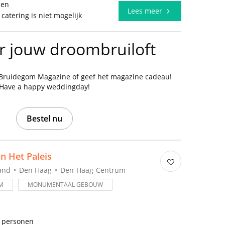
len
Lees meer
 catering is niet mogelijk
or jouw droombruiloft
 Bruidegom Magazine of geef het magazine cadeau!
Have a happy weddingday!
Bestel nu
in Het Paleis
and
Den Haag
Den-Haag-Centrum
M
MONUMENTAAL GEBOUW
0 personen