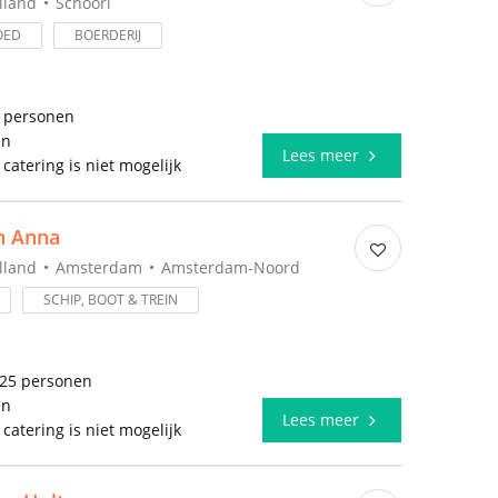
lland
Schoorl
OED
BOERDERIJ
0 personen
en
Lees meer
 catering is niet mogelijk
n Anna
lland
Amsterdam
Amsterdam-Noord
SCHIP, BOOT & TREIN
325 personen
en
Lees meer
 catering is niet mogelijk