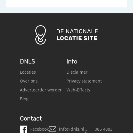
DNLS
Info
Locaties
Disclaimer
Over ons
Privacy statement
Adverteerder worden
Web-Effects
Blog
Contact
Facebook
info@dnls.nl
085 4883